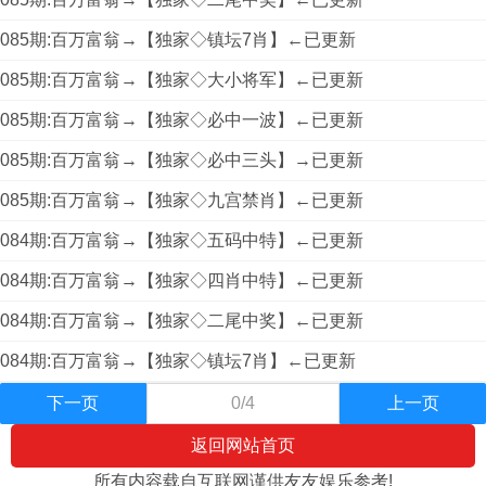
085期:百万富翁→【独家◇镇坛7肖】←已更新
085期:百万富翁→【独家◇大小将军】←已更新
085期:百万富翁→【独家◇必中一波】←已更新
085期:百万富翁→【独家◇必中三头】→已更新
085期:百万富翁→【独家◇九宫禁肖】←已更新
084期:百万富翁→【独家◇五码中特】←已更新
084期:百万富翁→【独家◇四肖中特】←已更新
084期:百万富翁→【独家◇二尾中奖】←已更新
084期:百万富翁→【独家◇镇坛7肖】←已更新
下一页
0/4
上一页
返回网站首页
所有内容载自互联网谨供友友娱乐参考!