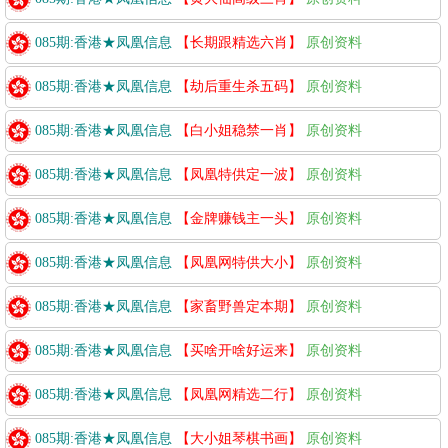
085期:香港★凤凰信息
【长期跟精选六肖】
原创资料
085期:香港★凤凰信息
【劫后重生杀五码】
原创资料
085期:香港★凤凰信息
【白小姐稳禁一肖】
原创资料
085期:香港★凤凰信息
【凤凰特供定一波】
原创资料
085期:香港★凤凰信息
【金牌赚钱主一头】
原创资料
085期:香港★凤凰信息
【凤凰网特供大小】
原创资料
085期:香港★凤凰信息
【家畜野兽定本期】
原创资料
085期:香港★凤凰信息
【买啥开啥好运来】
原创资料
085期:香港★凤凰信息
【凤凰网精选二行】
原创资料
085期:香港★凤凰信息
【大小姐琴棋书画】
原创资料