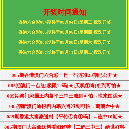
开奖时间通知
香港六合彩084期将于08月04日(星期二)搅珠开奖
香港六合彩085期将于08月06日(星期四)搅珠开奖
香港六合彩086期将于08月08日(星期六)搅珠开奖
香港六合彩087期将于08月11日(星期二)搅珠开奖
085期香港澳门六合彩一肖一码连准20期已公开★
085期澳门一点红[极限12码]★[天机①肖]准到可怕★
085期澳门彩霸王内幕平三中三准到可怕→快来围观★
085期新澳门通报料内幕六肖准到可怕→期期命中★
085期香港大富豪送料【平特①肖①码】←连中10期★
085期澳门大富豪送料看图解特【二码三中三】绝世好料