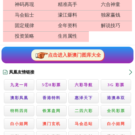
神码再现
精准高手
六合神童
马会贴士
濠江爆料
独家赢钱
固定规律
全年资料
解说技巧
投资策略
生肖属性
点击进入新澳门图库大全
凤凰友情链接
九龙一肖
5①8彩票
六彩导航
3G 彩票
澳彩凤凰
香港特料
惠泽天下
港澳单双
特料四肖
铁算盘网
二四六彩
全民彩票
白小姐网
澳门玄机
马会总站
白小姐网