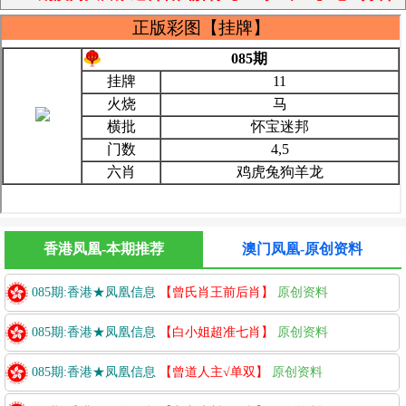
香港凤凰-本期推荐
澳门凤凰-原创资料
085期:香港★凤凰信息
【曾氏肖王前后肖】
原创资料
085期:香港★凤凰信息
【白小姐超准七肖】
原创资料
085期:香港★凤凰信息
【曾道人主√单双】
原创资料